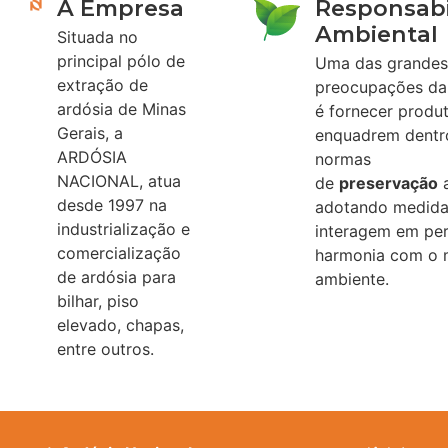
A Empresa
Responsabi
Ambiental
Situada no
principal pólo de
Uma das grandes
extração de
preocupações da
ardósia de Minas
é fornecer produ
Gerais, a
enquadrem dentr
ARDÓSIA
normas
NACIONAL, atua
de
preservação
a
desde 1997 na
adotando medida
industrialização e
interagem em per
comercialização
harmonia com o 
de ardósia para
ambiente.
bilhar, piso
elevado, chapas,
entre outros.